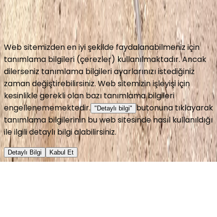
Gizlilik Politikası
Kullanım Koşulları
Web sitemizden en iyi şekilde faydalanabilmeniz için
tanımlama bilgileri (çerezler) kullanılmaktadır. Ancak
dilerseniz tanımlama bilgileri ayarlarınızı istediğiniz
zaman değiştirebilirsiniz. Web sitemizin işleyişi için
kesinlikle gerekli olan bazı tanımlama bilgileri
engellenememektedir.
butonuna tıklayarak
"Detaylı bilgi"
tanımlama bilgilerinin bu web sitesinde nasıl kullanıldığı
ile ilgili detaylı bilgi alabilirsiniz.
Detaylı Bilgi
Kabul Et