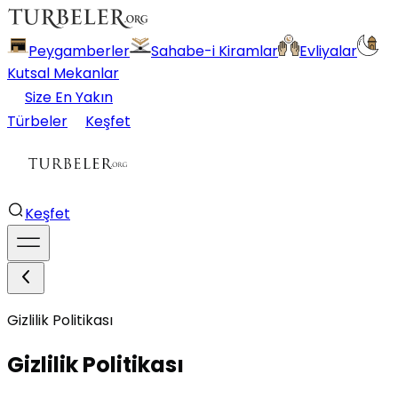
Peygamberler
Sahabe-i Kiramlar
Evliyalar
Kutsal Mekanlar
Size En Yakın
Türbeler
Keşfet
Keşfet
Gizlilik Politikası
Gizlilik Politikası