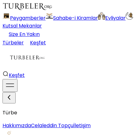
Peygamberler
Sahabe-i Kiramlar
Evliyalar
Kutsal Mekanlar
Size En Yakın
Türbeler
Keşfet
Keşfet
Türbe
Hakkımızda
Celaleddin Topçu
İletişim