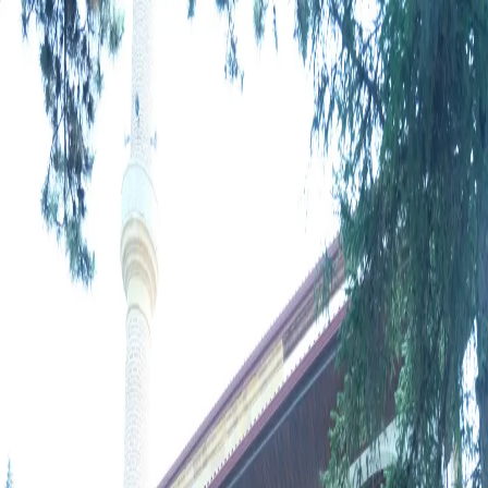
Peygamberler
Sahabe-i Kiramlar
Evliyalar
Kutsal Mekanlar
Size En Yakın
Türbeler
Keşfet
Keşfet
Türbe
Sahabe-i Kiramlar