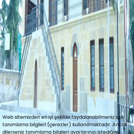
Ekle
Gönder
Yol Tarifi Al
Hakkımızda
Celaleddin Topçu
İletişim
Copyright © 2016 Turbeler.org
Turbeler.org web sitesinde her türlü bilgiyi ve görseli
değiştirme, düzeltme ve yayınlama hakkını saklı tutar.
Gizlilik Politikası
Kullanım Koşulları
Web sitemizden en iyi şekilde faydalanabilmeniz için
tanımlama bilgileri (çerezler) kullanılmaktadır. Ancak
dilerseniz tanımlama bilgileri ayarlarınızı istediğiniz