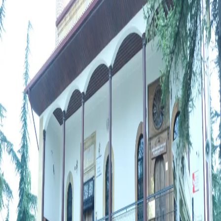
Hz. Ubeyd-i Gazi R.A. (Abid Gazi)
Çorum
/
Merkez
Çorum
/
Merkez
Çorum Merkezde Hz. Ubeyd-i Gazi R.A. (Abid Gazi)
Sahabe-i Kiram Türbesi
Anı Yaz
Fotoğraf Ekle
JPG, PNG veya WEBP · en fazla 500KB ·
0
/
5