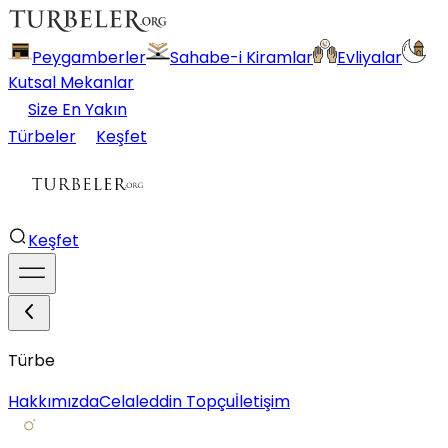
Peygamberler
Sahabe-i Kiramlar
Evliyalar
Kutsal Mekanlar
Size En Yakın
Türbeler
Keşfet
Keşfet
Türbe
Hakkımızda
Celaleddin Topçu
İletişim