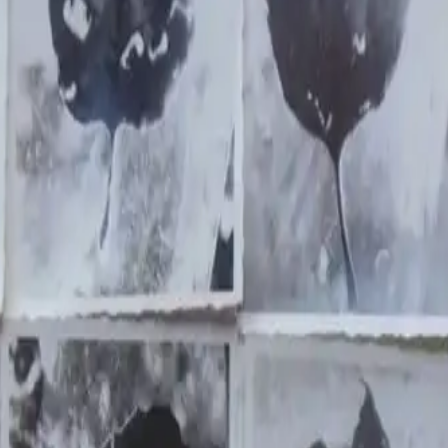
inde bir defa da İlyâsîn şeklinde zikredilmektedir. Mümin ku
ıldığı belirtilmektedir. Yunanca ve Latincede Elias, Süryân
onra İsrâiloğulları içinde birçok bid‘at ortaya çıkmış, İsr
 peygamber olarak yollamıştır. Bir rivayete göre küçüklüğ
ne peygamberlik verilmiş, yetmiş karyeye gönderilmiştir. Hz.