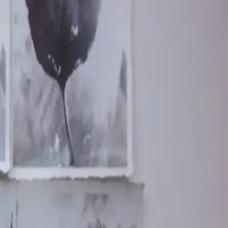
llardan olup bulunduğu kavmin taptığı Ba’l inancıyla
ice’de Eliya olarak bilinir. Rivayetlere göre Hz. Hârûn
âiloğulları Allah’a verdikleri sözü unutup Ba’l’e
ünde vuku bulan bir hadise üzerine dağlara kaçıp
 İlyas A.S. Türbesi Şanlıurfa’ın Viranşehir ilçesindedir.