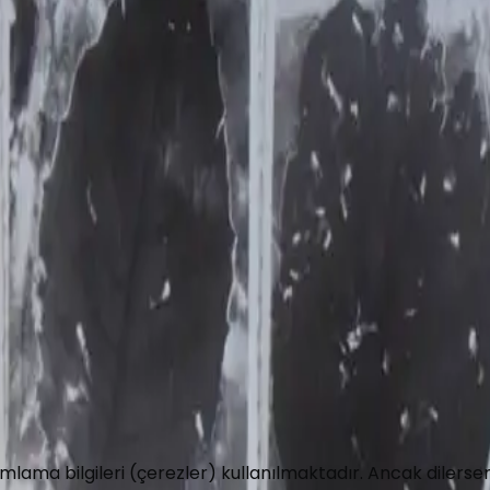
ğiştirme, düzeltme ve yayınlama hakkını saklı tutar.
lama bilgileri (çerezler) kullanılmaktadır. Ancak dilerseni