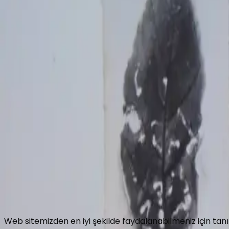
Fotoğraf Ekle
JPG, PNG veya WEBP · en fazla 500KB ·
0
/
5
Ekle
Gönder
Yol Tarifi Al
Hakkımızda
Celaleddin Topçu
İletişim
Copyright © 2016 Turbeler.org
Turbeler.org web sitesinde her türlü bilgiyi ve görseli de
Gizlilik Politikası
Kullanım Koşulları
Web sitemizden en iyi şekilde faydalanabilmeniz için tanım