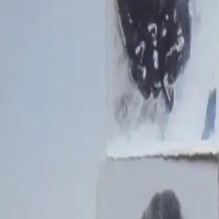
Şanlıurfa
/
Viranşehir
Şanlıurfa
/
Viranşehir
Halkını Hakk Yoluna Davet Eden Peygamber
Hz. İlyâs A.S.’ın adı Kur’ân-ı Kerim’de iki defa İlyâs şekl
mücadele ettiği ve daha sonra gelenler arasında hayırla an
A.S.’a dayanan bir soya mensuptur. Hezekiel peygamberden s
tapmaya başlamışlar, bunun üzerine Allah onlara İlyâs’ı
ömrünün kırk yılını oralarda geçirmiş, kırk yaşında kendisi
Anı Yaz