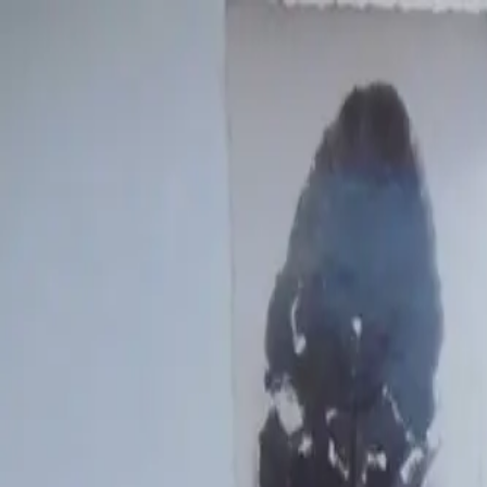
Peygamberler
Sahabe-i Kiramlar
Evliyalar
Ku
Size En Yakın
Türbeler
Keşfet
Keşfet
Türbe
Peygamberler
Hz. İlyas A.S.