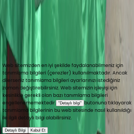
Turbeler.org web sitesinde her türlü bilgiyi ve görseli
değiştirme, düzeltme ve yayınlama hakkını saklı tutar.
Gizlilik Politikası
Kullanım Koşulları
Web sitemizden en iyi şekilde faydalanabilmeniz için
tanımlama bilgileri (çerezler) kullanılmaktadır. Ancak
dilerseniz tanımlama bilgileri ayarlarınızı istediğiniz
zaman değiştirebilirsiniz. Web sitemizin işleyişi için
kesinlikle gerekli olan bazı tanımlama bilgileri
engellenememektedir.
butonuna tıklayarak
"Detaylı bilgi"
tanımlama bilgilerinin bu web sitesinde nasıl kullanıldığı
ile ilgili detaylı bilgi alabilirsiniz.
Detaylı Bilgi
Kabul Et