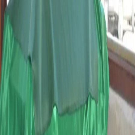
Anı Yaz
Fotoğraf Ekle
JPG, PNG veya WEBP · en fazla 500KB ·
0
/
5
Ekle
Gönder
Yol Tarifi Al
Hakkımızda
Celaleddin Topçu
İletişim
Copyright © 2016 Turbeler.org