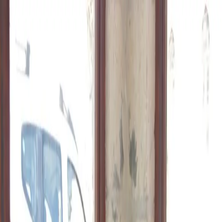
Peygamberler
Sahabe-i Kiramlar
Evliyalar
Kutsal Mekanlar
Size En Yakın
Türbeler
Keşfet
Keşfet
Türbe
Sahabe-i Kiramlar