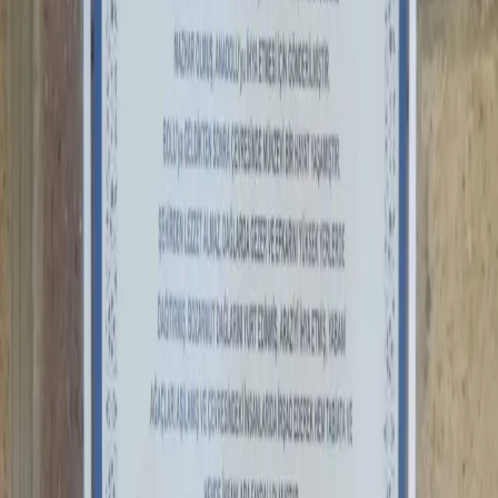
Seyyid Ümmi Kemal Hz.
Bolu
/
Merkez
Bolu
/
Merkez
Bolu ili Seyyid Ümmi Kemal Hz. Türbesi
Ümmî Kemal Efendi Hazretleri, yöreyi İslamlaştırmak
için Buhara'dan gelen Alperenlerin büyüklerinden ve
İmam-ı Ali (k.v.) evlatlarından bir zat olup nesebi
Kerbelâ Şehidi Hazret-i Hüseyin (r.a.)'e dayandığı için
"Seyyid"dir. Gerede ulemasından meşhur Hacı Emin
Efendi'nin de yedinci batından büyük dedesidir. Asıl
adının İsmail olduğu anlaşılmaktadır. Diğer Horasan
Alperenleri gibi, o da görevli olarak Anadolu'ya fetih ve
irşad için gönderilmiş ve bilahare Bolu'nun Işıklar
köyüne yerleşmiştir. Yöre halkı, halen devam etmekte
olan tasarruf ve kerametlerinden söz
etmektedirler. Türbesi, Işık'lar Köyü'ndedir.