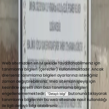
Copyright © 2016 Turbeler.org
Turbeler.org web sitesinde her türlü bilgiyi ve görseli
değiştirme, düzeltme ve yayınlama hakkını saklı tutar.
Gizlilik Politikası
Kullanım Koşulları
Web sitemizden en iyi şekilde faydalanabilmeniz için
tanımlama bilgileri (çerezler) kullanılmaktadır. Ancak
dilerseniz tanımlama bilgileri ayarlarınızı istediğiniz
zaman değiştirebilirsiniz. Web sitemizin işleyişi için
kesinlikle gerekli olan bazı tanımlama bilgileri
engellenememektedir.
butonuna tıklayarak
"Detaylı bilgi"
tanımlama bilgilerinin bu web sitesinde nasıl kullanıldığı
ile ilgili detaylı bilgi alabilirsiniz.