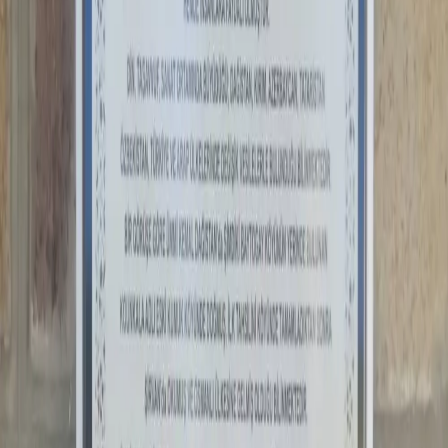
Anı Yaz
Fotoğraf Ekle
JPG, PNG veya WEBP · en fazla 500KB ·
0
/
5
Ekle
Gönder
Yol Tarifi Al
Hakkımızda
Celaleddin Topçu
İletişim