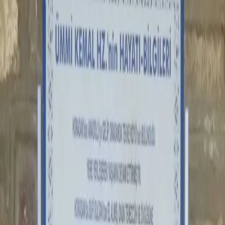
Peygamberler
Sahabe-i Kiramlar
Evliyalar
Kutsal Mekanlar
Size En Yakın
Türbeler
Keşfet
Keşfet
Türbe
Evliyalar