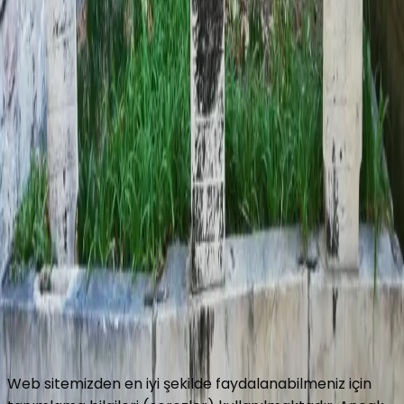
0
/
5
Ekle
Gönder
Yol Tarifi Al
Hakkımızda
Celaleddin Topçu
İletişim
Copyright © 2016 Turbeler.org
Turbeler.org web sitesinde her türlü bilgiyi ve görseli
değiştirme, düzeltme ve yayınlama hakkını saklı tutar.
Gizlilik Politikası
Kullanım Koşulları
Web sitemizden en iyi şekilde faydalanabilmeniz için