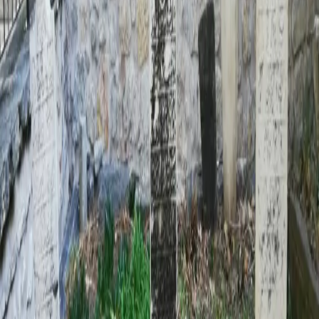
heyecanıyla dergâha koştu ve bu zâta candan
bağlandı. Bu bağlılık ve muhabbeti sebebiyle kısa
zamanda yüksek derecelere kavuştu. Habîb-i
Karamânî hazretlerinin baş halîfesi oldu, sonra Seydî
Halîfe ünvânıyla anıldı.
.
Anı Yaz
Fotoğraf Ekle
JPG, PNG veya WEBP · en fazla 500KB ·