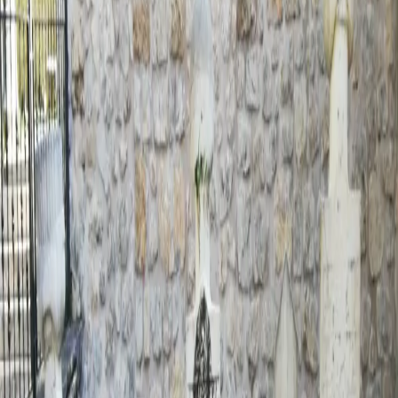
Seydi Halife Hz.
Amasya
/
Merkez
Amasya
/
Merkez
Amasya Merkezde Seydi Halife Hz. Türbesi
Anadolu'da yetişen meşhûr velîlerden. İsmi, Şeyh
Seyyidüddîn Ali el-Halvetî'dir. Amasyalı olup, doğum
târihi bilinmemektedir. 1533 (H.940) senesinde
Amasya'da vefât etti. Küçük yaşta ilim tahsîline başladı.
Din ve fen bilgilerinde mütehassıs oldu. Mânevî feyzlere
kavuşmak arzusu ile yanıp tutuşuyordu. Tam bu sırada
evliyânın ve Halvetî tarîkatının büyüklerinden Şeyh
Habîb-i Karamânî hazretleri Amasya'ya gelmiş ve halkı
irşâda, yetiştirmeğe başlamıştı. Her taraftan talebeler
huzûruna koşuyordu. Bereketli sohbetleriyle talebelerin
dünyâya meyilleri azalıyor, âhirete yöneliyorlardı. Şeyh
Seyyidüddîn, aradığı mürşidi, yol göstericiyi bulmanın