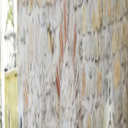
Peygamberler
Sahabe-i Kiramlar
Evliyalar
Kutsal Mekanlar
Size En Yakın
Türbeler
Keşfet
Keşfet
Türbe
Evliyalar