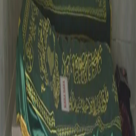
Kara Baba Hz. (Arap Baba)
Malatya
/
Battalgazi
Malatya
/
Battalgazi
Malatya Battalgazi ilçe'sinde Kara Baba Hz. (Arap
Baba) Türbesi,
Anı Yaz
Fotoğraf Ekle
JPG, PNG veya WEBP · en fazla 500KB ·
0
/
5