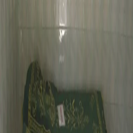
Peygamberler
Sahabe-i Kiramlar
Evliyalar
Kutsal Mekanlar
Size En Yakın
Türbeler
Keşfet
Keşfet
Türbe
Evliyalar