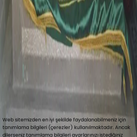
Ekle
Gönder
Yol Tarifi Al
Hakkımızda
Celaleddin Topçu
İletişim
Copyright © 2016 Turbeler.org
Turbeler.org web sitesinde her türlü bilgiyi ve görseli
değiştirme, düzeltme ve yayınlama hakkını saklı tutar.
Gizlilik Politikası
Kullanım Koşulları
Web sitemizden en iyi şekilde faydalanabilmeniz için
tanımlama bilgileri (çerezler) kullanılmaktadır. Ancak
dilerseniz tanımlama bilgileri ayarlarınızı istediğiniz