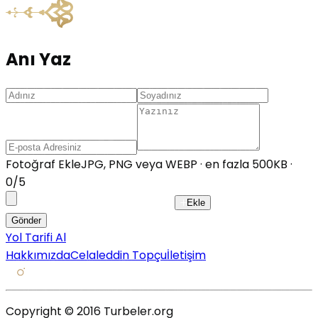
Anı Yaz
Fotoğraf Ekle
JPG, PNG veya WEBP · en fazla 500KB ·
0
/
5
Ekle
Gönder
Yol Tarifi Al
Hakkımızda
Celaleddin Topçu
İletişim
Copyright © 2016 Turbeler.org