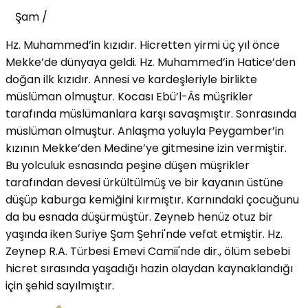
Şam
/
Hz. Muhammed’in kızıdır. Hicretten yirmi üç yıl önce
Mekke’de dünyaya geldi. Hz. Muhammed’in Hatice’den
doğan ilk kızıdır. Annesi ve kardeşleriyle birlikte
müslüman olmuştur. Kocası Ebü’l-Âs müşrikler
tarafında müslümanlara karşı savaşmıştır. Sonrasında
müslüman olmuştur. Anlaşma yoluyla Peygamber’in
kızının Mekke’den Medine’ye gitmesine izin vermiştir.
Bu yolculuk esnasında peşine düşen müşrikler
tarafından devesi ürkültülmüş ve bir kayanın üstüne
düşüp kaburga kemiğini kırmıştır. Karnındaki çocuğunu
da bu esnada düşürmüştür. Zeyneb henüz otuz bir
yaşında iken Suriye Şam Şehri'nde vefat etmiştir. Hz.
Zeynep R.A. Türbesi Emevi Camii'nde dir., ölüm sebebi
hicret sırasında yaşadığı hazin olaydan kaynaklandığı
için şehid sayılmıştır.