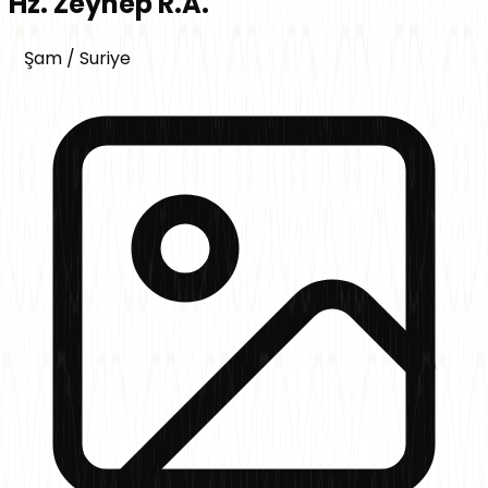
Hz. Zeynep R.A.
Şam
/
Suriye