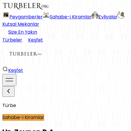
Peygamberler
Sahabe-i Kiramlar
Evliyalar
Kutsal Mekanlar
Size En Yakın
Türbeler
Keşfet
Keşfet
Türbe
Sahabe-i Kiramlar