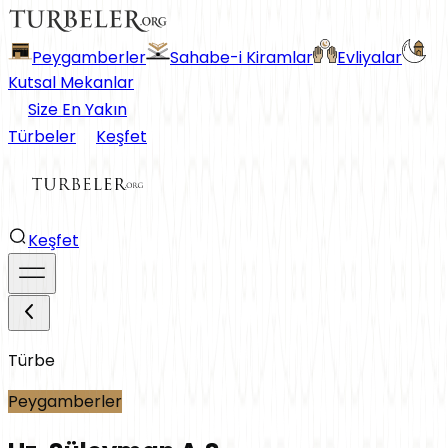
Peygamberler
Sahabe-i Kiramlar
Evliyalar
Kutsal Mekanlar
Size En Yakın
Türbeler
Keşfet
Keşfet
Türbe
Peygamberler