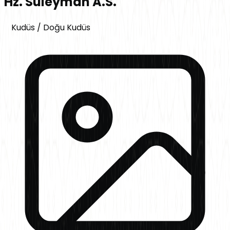
Hz. Süleyman A.S.
Kudüs
/
Doğu Kudüs