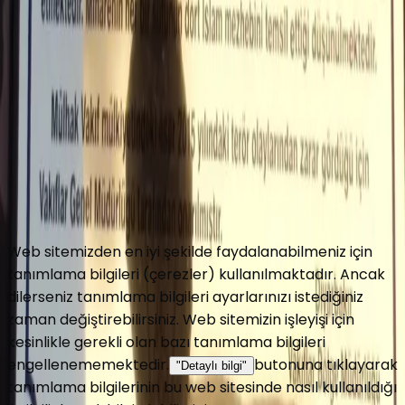
Copyright © 2016 Turbeler.org
Turbeler.org web sitesinde her türlü bilgiyi ve görseli
değiştirme, düzeltme ve yayınlama hakkını saklı tutar.
Gizlilik Politikası
Kullanım Koşulları
Web sitemizden en iyi şekilde faydalanabilmeniz için
tanımlama bilgileri (çerezler) kullanılmaktadır. Ancak
dilerseniz tanımlama bilgileri ayarlarınızı istediğiniz
zaman değiştirebilirsiniz. Web sitemizin işleyişi için
kesinlikle gerekli olan bazı tanımlama bilgileri
engellenememektedir.
butonuna tıklayarak
"Detaylı bilgi"
tanımlama bilgilerinin bu web sitesinde nasıl kullanıldığı