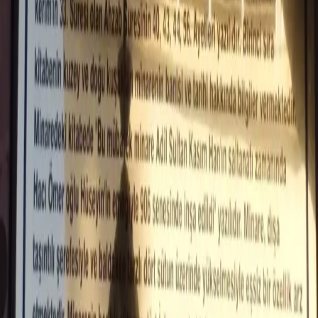
Balıkçılarbaşı semtinde Şeyh Mutahhar Camisi'nde
ziyaret edilmektedir.
Anı Yaz
Fotoğraf Ekle
JPG, PNG veya WEBP · en fazla 500KB ·
0
/
5
Ekle
Gönder
Yol Tarifi Al
Hakkımızda
Celaleddin Topçu
İletişim