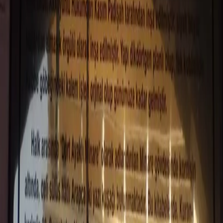
Hz. Şeyh Mutahhar R.A. (Şeyh
Matar)
Diyarbakır
/
Sur
Diyarbakır
/
Sur
Dört ayaklı minare camii…
Dört ayaklı minaresi ve siyah beyaz taşlarıyla
Akkoyunlu beylerinden Kasım Bey tarafından 1500
yılında aynı isimle inşa edilmiş bir mescidi
bulunmaktadır. Hz. Şeyh Mutahhar R.A. (Şeyh Matar)’ın
kabrinin bulunduğu arsa üzerine sonradan inşaa
edilmiştir. Mescit dört ayrı sütun üzerinde yükselen
kare planlı minaresi ile Anadolu’da tek örnektir. Şeyh
Mutahhar’ın şahsi hayatı hakkında bilgi
bulunmamaktadır. Akkoyunlular’ın önemli anıt eserleri
arasında yer almaktadır. Hz. Şeyh Mutahhar R.A. (Şeyh
Matar) Türbesi bugün halen Diyarbakır Sur ilçesi