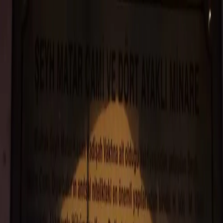
Peygamberler
Sahabe-i Kiramlar
Evliyalar
Kutsal Mekanlar
Size En Yakın
Türbeler
Keşfet
Keşfet
Türbe
Sahabe-i Kiramlar