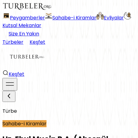
Peygamberler
Sahabe-i Kiramlar
Evliyalar
Kutsal Mekanlar
Size En Yakın
Türbeler
Keşfet
Keşfet
Türbe
Sahabe-i Kiramlar