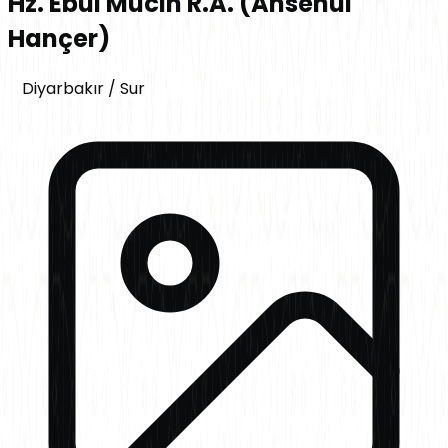
Hz. Ebul Mucin R.A. (Ahsenül
Hançer)
Diyarbakır
/
Sur